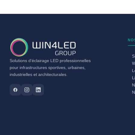
NO
S
Solutions d'éclairage LED professionnelles
W
pour infrastructures sportives, urbaines,
L
industrielles et architecturales.
L
N
N