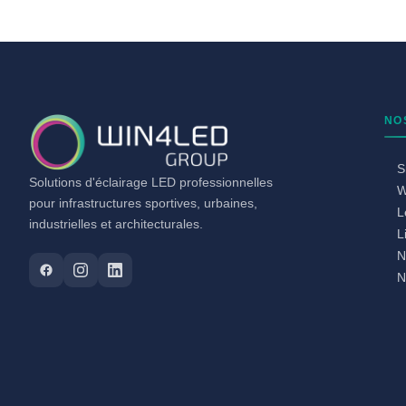
NO
S
Solutions d'éclairage LED professionnelles
W
pour infrastructures sportives, urbaines,
L
industrielles et architecturales.
L
N
N