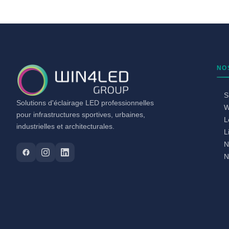
NO
S
Solutions d'éclairage LED professionnelles
W
pour infrastructures sportives, urbaines,
L
industrielles et architecturales.
L
N
N