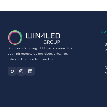
NO
S
Solutions d'éclairage LED professionnelles
W
pour infrastructures sportives, urbaines,
L
industrielles et architecturales.
L
N
N