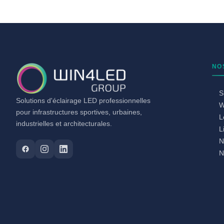
NO
S
Solutions d'éclairage LED professionnelles
W
pour infrastructures sportives, urbaines,
L
industrielles et architecturales.
L
N
N