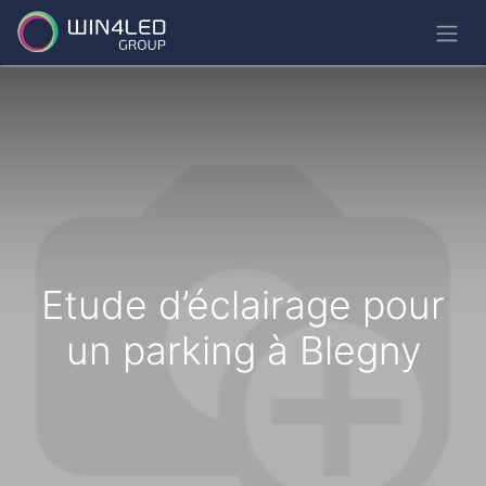
Etude d’éclairage pour
un parking à Blegny