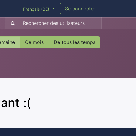
Se connecter
Français (BE)
emaine
Ce mois
De tous les temps
ant :(