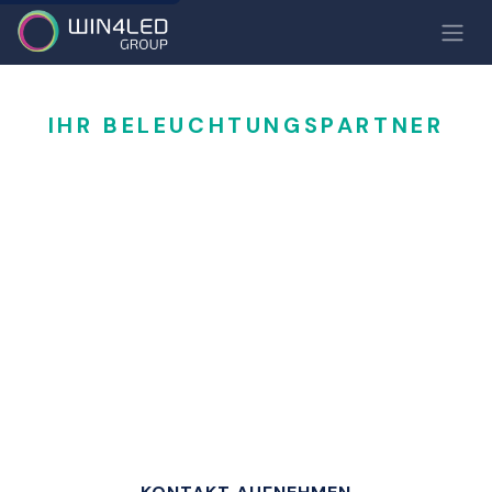
IHR BELEUCHTUNGSPARTNER
Professionelle LED-
Beleuchtungslösungen
Win4LED entwirft und liefert komplette LED-
Beleuchtungslösungen für Sport-, Stadt-,
Industrie-, Gewerbe- und
Architekturumgebungen.