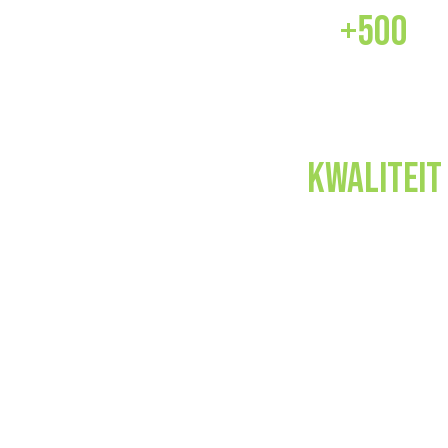
+500
PRODUCTEN
.
, design en duurzaamheid
Kwaliteit
rmeren.
GEGARANDEERD
TACTEER ONS