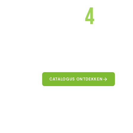
LIGHT
4
YOO
Het LED-armaturenmerk van Win4Led
Verlichtingsoplossingen die prestaties
combineren om uw ruimtes te transfo
CATALOGUS ONTDEKKEN
CON