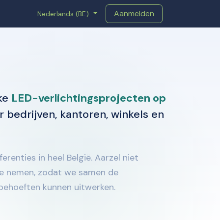
Aanmelden
Nederlands (BE)
jke
LED-verlichtingsprojecten op
 bedrijven, kantoren, winkels en
renties in heel België. Aarzel niet
e nemen, zodat we samen de
 behoeften kunnen uitwerken.