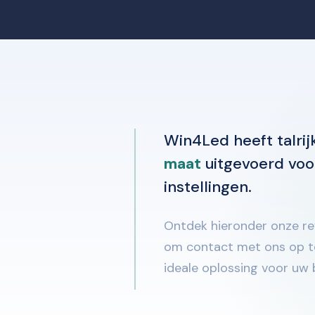
s
Contact
Catalogus
Win4Led heeft talri
maat
uitgevoerd voor
instellingen.
Ontdek hieronder onze refe
om contact met ons op t
ideale oplossing voor uw