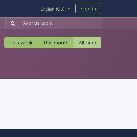
Sign in
English (US)
This week
This month
All time
: