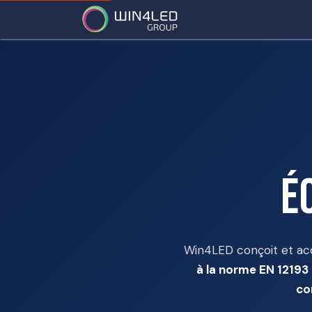
Services
Partenai
É
Win4LED conçoit et acc
à la norme EN 12193
co